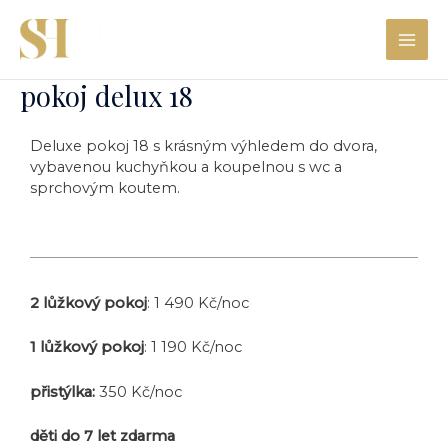
Přeskočit
MAI
na
obsah
ME
pokoj delux 18
Deluxe pokoj 18 s krásným výhledem do dvora,
vybavenou kuchyňkou a koupelnou s wc a
sprchovým koutem.
2 lůžkový pokoj
: 1 490 Kč/noc
1 lůžkový pokoj
: 1 190 Kč/noc
přistýlka:
350 Kč/noc
děti do 7 let zdarma