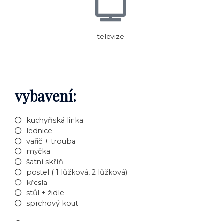
televize
vybavení:
kuchyňská linka
lednice
vařič + trouba
myčka
šatní skříň
postel ( 1 lůžková, 2 lůžková)
křesla
stůl + židle
sprchový kout