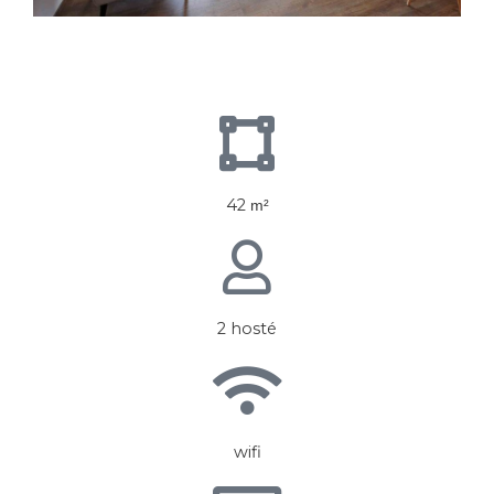
42
m²
2 hosté
wifi